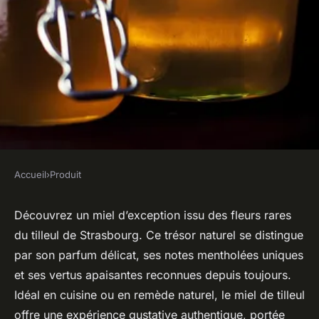
Accueil
›
Produit
PRODUIT
Découvrez le miel de tilleul
Découvrez un miel d’exception issu des fleurs rares
du tilleul de Strasbourg. Ce trésor naturel se distingue
pur et naturel de strasbourg
par son parfum délicat, ses notes mentholées uniques
et ses vertus apaisantes reconnues depuis toujours.
Kylian
•
13 août 2025
•
4 min de lecture
Idéal en cuisine ou en remède naturel, le miel de tilleul
offre une expérience gustative authentique, portée