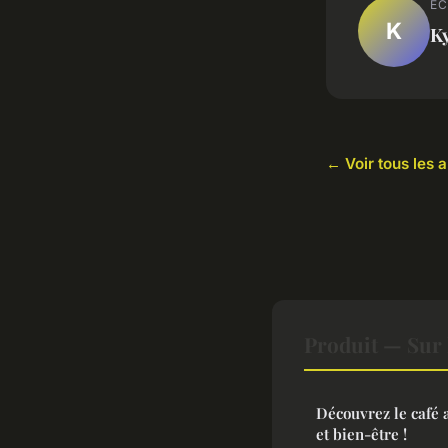
EC
K
Ky
← Voir tous les a
Produit — Sur 
Découvrez le café 
et bien-être !