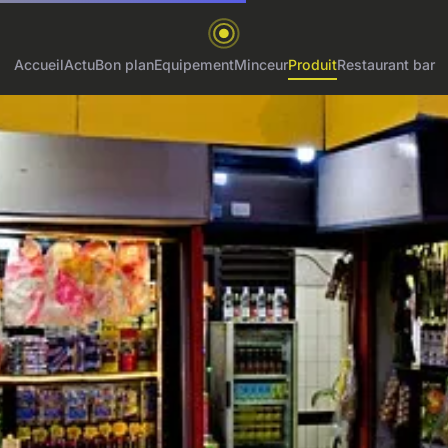
Accueil
Actu
Bon plan
Equipement
Minceur
Produit
Restaurant bar