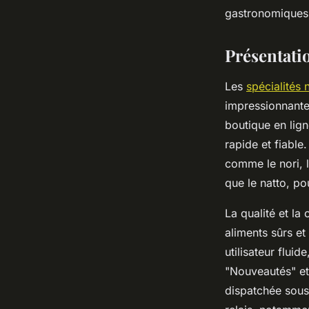
gastronomiques
Kylian
•
11 août 2025
•
3 min de lecture
Présentatio
Les
spécialités
impressionnante 
boutique en lign
rapide et fiable
comme le nori, l
que le natto, pou
La qualité et l
aliments sûrs e
utilisateur flui
"Nouveautés" et
dispatchée sous