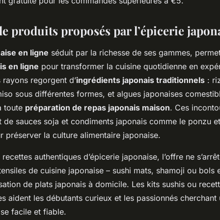
nt gratuite pour les commandes supérieures à €5.
de produits proposés par l’épicerie japon
aise en ligne
séduit par la richesse de ses gammes, permett
is en ligne
pour transformer la cuisine quotidienne en expér
s rayons regorgent d’
ingrédients japonais traditionnels
: ri
miso sous différentes formes, et algues japonaises comestib
à toute
préparation de repas japonais maison
. Ces inconto
de sauces soja et condiments japonais comme le ponzu et
r préserver la culture alimentaire japonaise.
 recettes authentiques d’épicerie japonaise, l’offre ne s’arrê
stensiles de cuisine japonaise – sushi mats, shamoji ou bols
lisation de plats japonais à domicile. Les kits sushis ou rece
es aident les débutants curieux et les passionnés cherchant
se facile et fiable.