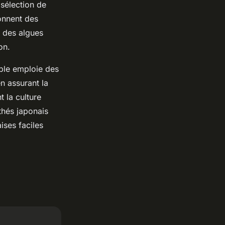
 sélection de
onnent des
e des algues
on.
able emploie des
n assurant la
 la culture
thés japonais
ises faciles