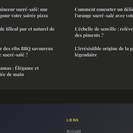
minceur sucré-salé: une
Comment concocter un délic
pour votre soirée pizza
l'orange sucré-salé avec v
e tilleul pur et naturel de
L'échelle de scoville : relèv
des piments ?
r des ribs BBQ savoureux
L'irrésistible origine de la 
e sucré-salé ?
légendaire
amas : Élégance et
tée de main
LIENS
Accueil