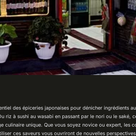
erie japonaise à
ntiel des épiceries japonaises pour dénicher ingrédients au
Du riz à sushi au wasabi en passant par le nori ou le saké, 
t
ge culinaire unique. Que vous soyez novice ou expert, les c
utiliser ces saveurs vous ouvriront de nouvelles perspectives