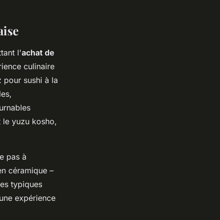
aise
ant l'
achat de
ience culinaire
z pour sushi à la
les,
urnables
 le yuzu kosho,
te pas à
 en céramique –
ttes typiques
 une expérience