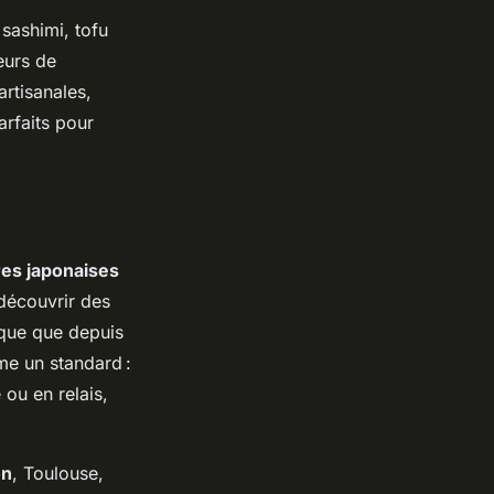
 sashimi, tofu
eurs de
rtisanales,
arfaits pour
ires japonaises
découvrir des
ique que depuis
me un standard :
ou en relais,
on
, Toulouse,