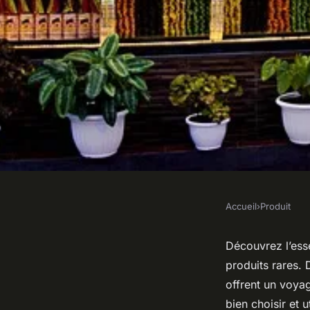
Accueil
›
Produit
PRODUIT
Les délices de l'épic
Découvrez l’esse
produits rares. 
explorer absolumen
offrent un voya
bien choisir et 